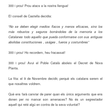
300 i prou! Prou atacs a la nostra llengua!
El consell de Castella decidia:
“
No se deben elegir medios flacos y menos eficaces, sino los
más robustos y seguros borrándoles de la memoria a los
Catalanes todo aquello que pueda conformarse con sus antiguas
abolidas constituciones , uságes , fueros y costumbres”
300 i prou! Ho recordem, heu fracassat!
300 i prou! Avui el Poble Català aboleix el Decret de Nova
Planta.
La fita: el 9 de Novembre decidir, perquè els catalans serem el
que nosaltres voldrem.
Què ens farà canviar de parer quan els únics arguments que ens
donen per no marxar son amenaces? No és un segrestador
aquell qui reté algú en contra de la seva voluntat?