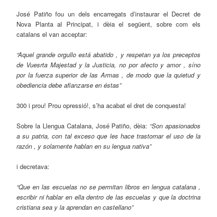
José Patiño fou un dels encarregats d’instaurar el Decret de
Nova Planta al Principat, i dèia el següent, sobre com els
catalans el van acceptar:
“Aquel grande orgullo está abatido , y respetan ya los preceptos
de Vuesrta Majestad y la Justicia, no por afecto y amor , síno
por la fuerza superior de las Armas , de modo que la quietud y
obediencia debe afianzarse en éstas”
300 i prou! Prou opressió!, s’ha acabat el dret de conquesta!
Sobre la Llengua Catalana, José Patiño, dèia:
“Son apasionados
a su patria, con tal exceso que les hace trastornar el uso de la
razón , y solamente hablan en su lengua nativa”
i decretava:
“Que en las escuelas no se permitan libros en lengua catalana ,
escribir ni hablar en ella dentro de las escuelas y que la doctrina
cristiana sea y la aprendan en castellano”