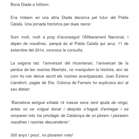
Bona Diada a tothom:
Ens trobem en una altra Diada decisiva pel futur del Poble
Català. Una jornada històrica per dues raons:
Som molt, molt a prop d’aconseguir l’Alliberament Nacional, i
depèn de nosaltres, perquè és el Poble Català qui avui, 11 de
setembre del 2014, convoca la consulta.
La segona raó: l’aniversari del tricentenari, l’aniversari de la
pèrdua de les nostres llibertats, no manipulem la història, així és
com ho van deixar escrit els nostres avantpassats. Joan Esteve
Llandrich, pagès de Sta. Coloma de Farners ho explicava així al
seu dietari:
“Barcelona estigué sitiada 14 mesos sens tenir ajuda de ningú,
antes no se volgué donar i després s’hagué d’entregar i se
romperen tots los privilegis de Catalunya de on plorem i plorarem
nosaltres i nostres descendents”.
300 anys i prou!, no plorarem més!