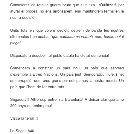
Conscients de tota la guerra bruta que s’utilitza i s’utilitzarà per
aturar el procés, no ens arronsarem, ens mantindrem ferms en la
nostra decisió.
Units tots els que volem decidir, deixem de banda les nostres
diferencies i en acabat “
que cadascú es vesteix com bonament li
plaga
”.
Disposats a desobeir, el poble català ha dictat sentencia!
Comencem a construir un país nou, un país que serveixi
d’exemple a altres Nacions. Un país just, democràtic, lliure, i net
de corrupció, som prou grans per netejar-nos la nostra merda. Un
país que l’hem de fer entre tots.
Segadors!! Altre cop entrem a Barcelona! A deixar clar que amb
300 anys en tenim prou!
Visca la terra!!!!
La Sega 1640